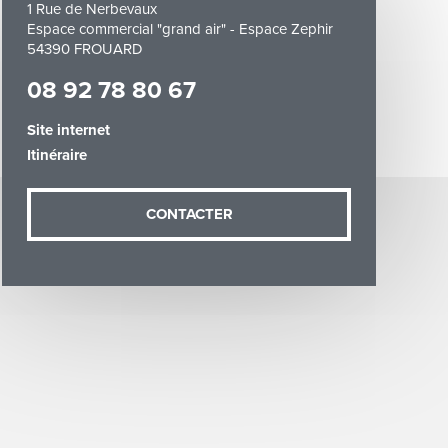
1 Rue de Nerbevaux
Espace commercial "grand air" - Espace Zephir
54390 FROUARD
08 92 78 80 67
Site internet
Itinéraire
demande (sauf
ées vous
artement54.fr
CONTACTER
he & Moselle