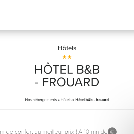
Hôtels
HÔTEL B&B
Prénom
*
- FROUARD
Nos hébergements
»
Hôtels
»
Hôtel b&b - frouard
Adresse email
*
de confort au meilleur prix ! A 10 mn de la