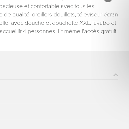
pacieuse et confortable avec tous les
de qualité, oreillers douillets, téléviseur écran
nnelle, avec douche et douchette XXL, lavabo et
accueillir 4 personnes. Et même l'accès gratuit
ons recueillies à partir de ce formulaire sont nécessaires au traitement de votre 
aire). Vous disposez d’un droit d’accès, de rectification et d’opposition aux donn
que vous pouvez exercer en adressant une demande par courriel à tourisme@dep
er signé accompagné de la copie d’un titre d’identité à l’adresse suivante : Meurt
48 esplanade Jacques-Baudot CO 90019 54035 NANCY cedex