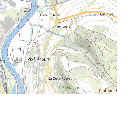
La Meurthe & Moselle en instantanée,
recherchez ce que vous voulez