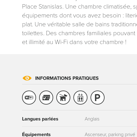
Place Stanislas. Une chambre climatisée, s
équipements dont vous avez besoin : literie 
plat. Une véritable salle de bains traditio
toilettes. Des chambres familiales pouvant 
et illimité au Wi-Fi dans votre chambre !
Les informati
mention contr
concernant, 
ou par courri
Tourisme - 
INFORMATIONS PRATIQUES
reCAPTCHA
Langues parlées
Anglais
Équipements
Ascenseur, parking privé