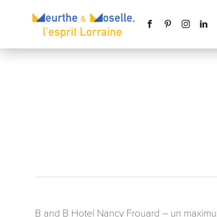
Nom
*
Téléphone
Message
*
B and B Hotel Nancy Frouard -- un maximum 