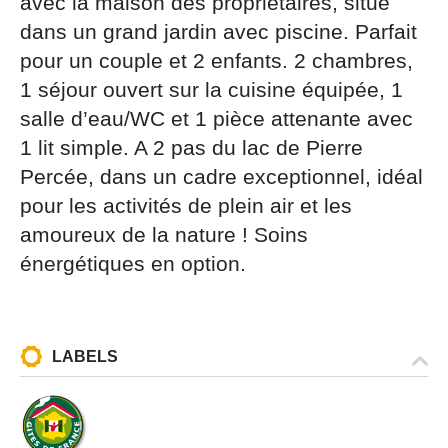
avec la maison des propriétaires, situé
par courrier signé accompagné de la copie d’un titre
dans un grand jardin avec piscine. Parfait
d’identité à l’adresse suivante : Meurthe & Moselle
Tourisme - 48 esplanade Jacques-Baudot CO 90019
pour un couple et 2 enfants. 2 chambres,
54035 NANCY cedex
1 séjour ouvert sur la cuisine équipée, 1
reCAPTCHA
salle d’eau/WC et 1 pièce attenante avec
1 lit simple. A 2 pas du lac de Pierre
Percée, dans un cadre exceptionnel, idéal
pour les activités de plein air et les
amoureux de la nature ! Soins
énergétiques en option.
LABELS