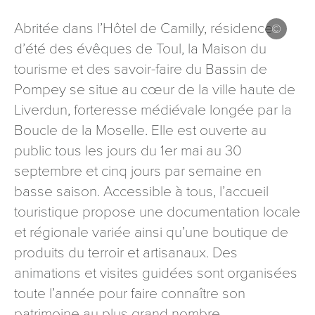
signé accompagné de la copie d’un titre d’identité à
Abritée dans l’Hôtel de Camilly, résidence
l’adresse suivante : Meurthe & Moselle Tourisme - 48
esplanade Jacques-Baudot CO 90019 54035 NANCY
d’été des évêques de Toul, la Maison du
cedex
tourisme et des savoir-faire du Bassin de
reCAPTCHA
Pompey se situe au cœur de la ville haute de
Liverdun, forteresse médiévale longée par la
Boucle de la Moselle. Elle est ouverte au
public tous les jours du 1er mai au 30
septembre et cinq jours par semaine en
basse saison. Accessible à tous, l’accueil
touristique propose une documentation locale
et régionale variée ainsi qu’une boutique de
produits du terroir et artisanaux. Des
animations et visites guidées sont organisées
toute l’année pour faire connaître son
patrimoine au plus grand nombre.