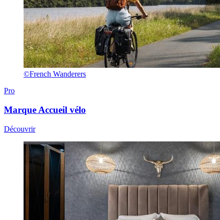
©French Wanderers
Pro
Marque
Accueil vélo
Découvrir