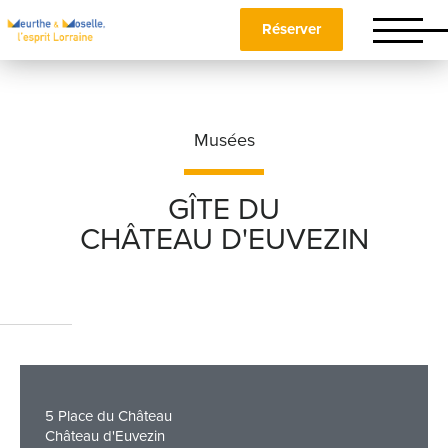
Réserver
Musées
GÎTE DU
CHÂTEAU D'EUVEZIN
Nom
*
Prénom
*
5 Place du Château
Téléphone
Château d'Euvezin