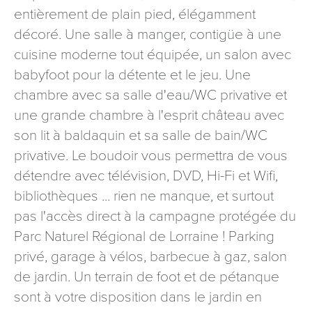
entièrement de plain pied, élégamment
signé accompagné de la copie d’un titre d’identité à
l’adresse suivante : Meurthe & Moselle Tourisme - 48
décoré. Une salle à manger, contigüe à une
esplanade Jacques-Baudot CO 90019 54035 NANCY
cuisine moderne tout équipée, un salon avec
cedex
babyfoot pour la détente et le jeu. Une
reCAPTCHA
chambre avec sa salle d'eau/WC privative et
une grande chambre à l'esprit château avec
son lit à baldaquin et sa salle de bain/WC
privative. Le boudoir vous permettra de vous
détendre avec télévision, DVD, Hi-Fi et Wifi,
bibliothèques ... rien ne manque, et surtout
pas l'accès direct à la campagne protégée du
Parc Naturel Régional de Lorraine ! Parking
privé, garage à vélos, barbecue à gaz, salon
de jardin. Un terrain de foot et de pétanque
sont à votre disposition dans le jardin en