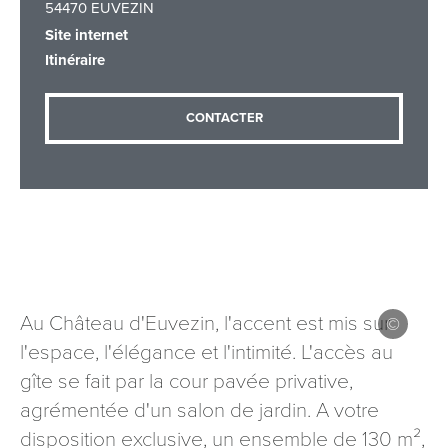
54470 EUVEZIN
Site internet
Itinéraire
Adresse email
*
CONTACTER
Message
*
Au Château d'Euvezin, l'accent est mis sur
Les informations recueillies à partir de ce formulaire sont
l'espace, l'élégance et l'intimité. L'accès au
nécessaires au traitement de votre demande (sauf
gîte se fait par la cour pavée privative,
mention contraire). Vous disposez d’un droit d’accès, de
rectification et d’opposition aux données vous concernant,
agrémentée d'un salon de jardin. A votre
que vous pouvez exercer en adressant une demande par
disposition exclusive, un ensemble de 130 m²,
courriel à tourisme@departement54.fr ou par courrier