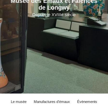
Musée des Émaux et Faïences
de Longwy
Depuis le XVIIIe siècle
Le musée
Manufactures d'émaux
Évènements