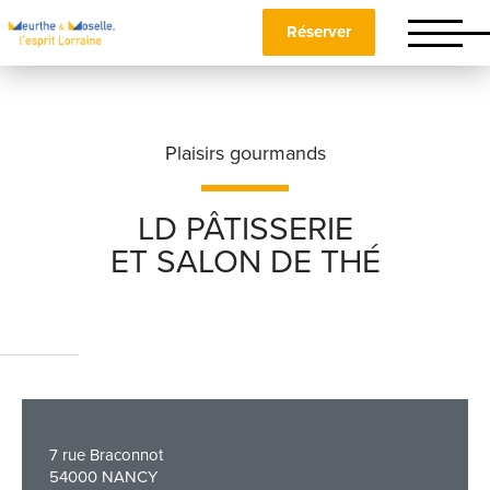
Réserver
Plaisirs gourmands
LD PÂTISSERIE
ET SALON DE THÉ
Nom
*
Prénom
*
7 rue Braconnot
Téléphone
54000 NANCY