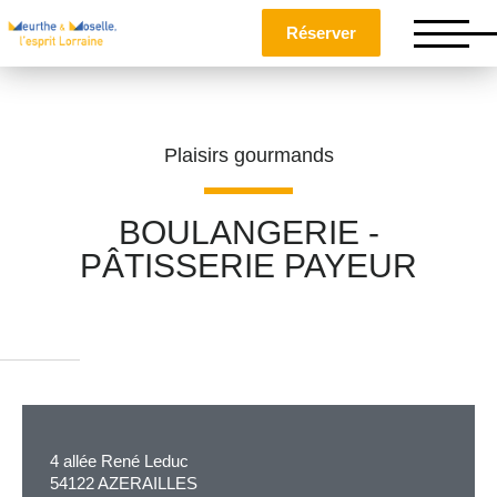
Réserver
Plaisirs gourmands
BOULANGERIE -
PÂTISSERIE PAYEUR
Nom
*
Prénom
*
4 allée René Leduc
Téléphone
54122 AZERAILLES