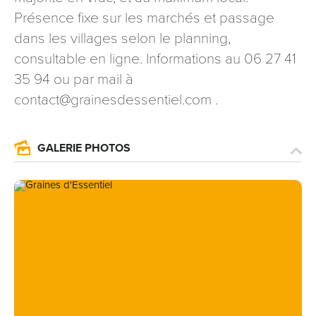
signé accompagné de la copie d’un titre d’identité à
Présence fixe sur les marchés et passage
l’adresse suivante : Meurthe & Moselle Tourisme - 48
dans les villages selon le planning,
esplanade Jacques-Baudot CO 90019 54035 NANCY
consultable en ligne. Informations au 06 27 41
cedex
35 94 ou par mail à
reCAPTCHA
contact@grainesdessentiel.com .
GALERIE PHOTOS