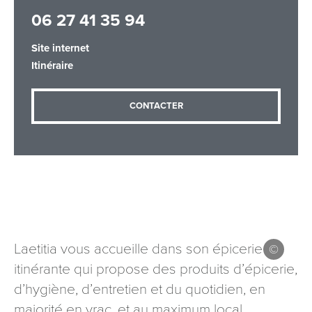
06 27 41 35 94
Site internet
Adresse email
*
Itinéraire
CONTACTER
Message
*
Les informations recueillies à partir de ce formulaire sont
Laetitia vous accueille dans son épicerie
nécessaires au traitement de votre demande (sauf
itinérante qui propose des produits d’épicerie,
mention contraire). Vous disposez d’un droit d’accès, de
rectification et d’opposition aux données vous concernant,
d’hygiène, d’entretien et du quotidien, en
que vous pouvez exercer en adressant une demande par
majorité en vrac, et au maximum local.
courriel à tourisme@departement54.fr ou par courrier