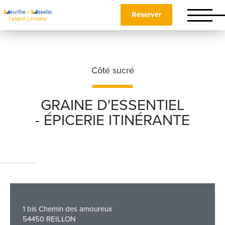
Réserver
Côté sucré
GRAINE D'ESSENTIEL
- ÉPICERIE ITINÉRANTE
Nom
*
Prénom
*
1 bis Chemin des amoureux
Téléphone
54450 REILLON