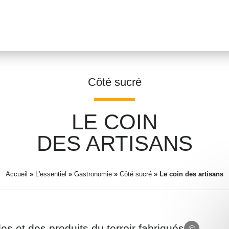
Côté sucré
LE COIN
Prénom
*
DES ARTISANS
Accueil
»
L'essentiel
»
Gastronomie
»
Côté sucré
Adresse email
»
Le coin des artisans
*
es et des produits du terroir fabriqués