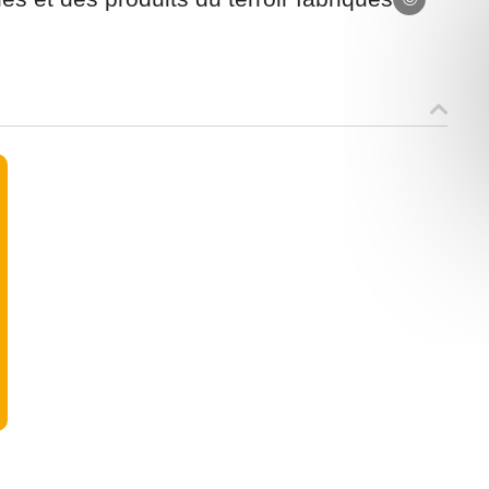
ons recueillies à partir de ce formulaire sont nécessaires au traitement de v
 contraire). Vous disposez d’un droit d’accès, de rectification et d’oppositio
ant, que vous pouvez exercer en adressant une demande par courriel à
rtement54.fr ou par courrier signé accompagné de la copie d’un titre d’ident
ivante : Meurthe & Moselle Tourisme - 48 esplanade Jacques-Baudot CO 900
ex
A