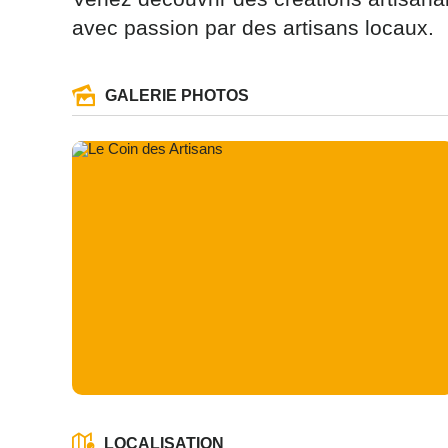
avec passion par des artisans locaux.
GALERIE PHOTOS
Les informati
(sauf mention
vous concern
tourisme@depa
l’adresse su
NANCY ced
reCAPTCH
LOCALISATION