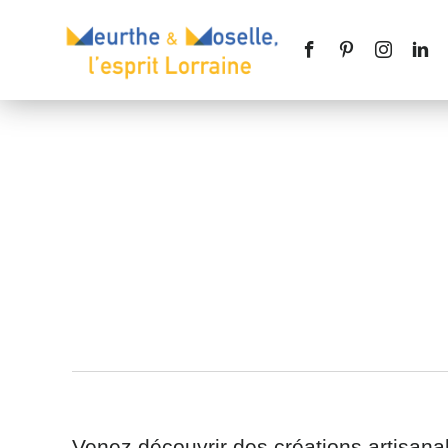
Nom
*
Téléphone
Message
*
Venez découvrir des créations artisanal