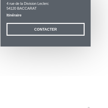
4 rue de la Division Leclerc
54120 BACCARAT
Itinéraire
CONTACTER
otre demande
n aux données
ité à
19 54035