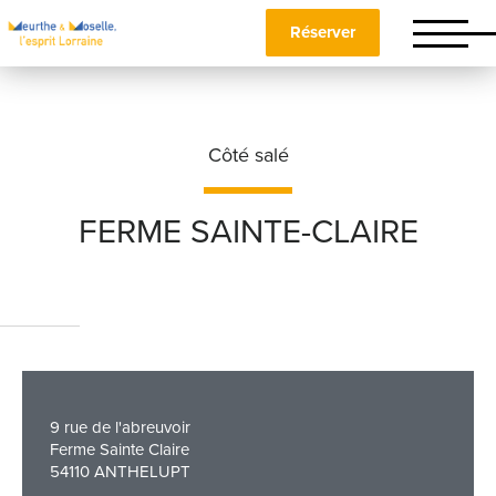
Réserver
Côté salé
FERME SAINTE-CLAIRE
Nom
*
Prénom
*
9 rue de l'abreuvoir
Ferme Sainte Claire
54110 ANTHELUPT
Téléphone