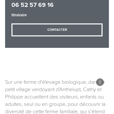
06 52 57 69 16
Itinéraire
Adresse email
*
CONTACTER
Message
*
Sur une ferme d'élevage biologique, dans le
Les informations recueillies à partir de ce formulaire sont
petit village verdoyant d'Anthelupt, Cathy et
nécessaires au traitement de votre demande (sauf
Philippe accueillent des visiteurs, enfants ou
mention contraire). Vous disposez d’un droit d’accès, de
rectification et d’opposition aux données vous concernant,
adultes, seul ou en groupe, pour découvrir la
que vous pouvez exercer en adressant une demande par
diversité de cette ferme familiale, qui s'étend
courriel à tourisme@departement54.fr ou par courrier