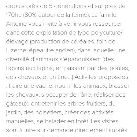
depuis près de 5 générations et sur près de
signé accompagné de la copie d’un titre d’identité à
l’adresse suivante : Meurthe & Moselle Tourisme - 48
170ha (80% autour de la ferme). La famille
esplanade Jacques-Baudot CO 90019 54035 NANCY
Antoine vous invite à venir vous ressourcer
cedex
dans cette exploitation de type polyculture/
reCAPTCHA
élevage (production de céréales, foin de
luzerne, épeautre ancien), dans laquelle une
diversité d'animaux s'épanouissent (des
bovins aux lapins, en passant par des poules,
des chevaux et un âne…) Activités proposées
: traire une vache, nourrir les animaux, brosser
les chevaux, s'occuper de l'âne, réaliser des
gâteaux, entretenir les arbres fruitiers, du
jardin, des noisetiers, créer des activités
manuelles, se balader en forêt. Les visites
sont à faire sur demande directement auprès