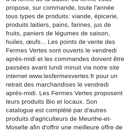
par courrier signé accompagné de la copie d’un titre
propose, sur commande, toute l'année
d’identité à l’adresse suivante : Meurthe & Moselle
tous types de produits: viande, épicerie,
Tourisme - 48 esplanade Jacques-Baudot CO 90019
54035 NANCY cedex
produits laitiers, pains, farines, jus de
fruits, paniers de légumes de saison,
reCAPTCHA
huiles, œufs... Les points de vente des
Fermes Vertes sont ouverts le vendredi
après-midi et les commandes doivent être
passées avant lundi minuit via notre site
internet www.lesfermesvertes.fr pour un
retrait des marchandises le vendredi
après-midi. Les Fermes Vertes proposent
leurs produits Bio et locaux. Son
catalogue est complété par d'autres
produits d'agriculteurs de Meurthe-et-
Moselle afin d'offrir une meilleure offre de