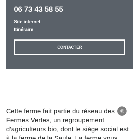
06 73 43 58 55
Site internet
Adresse email
*
Itinéraire
CONTACTER
Message
*
Les informations recueillies à partir de ce formulaire
sont nécessaires au traitement de votre demande (sauf
Cette ferme fait partie du réseau des
mention contraire). Vous disposez d’un droit d’accès,
Fermes Vertes, un regroupement
de rectification et d’opposition aux données vous
d'agriculteurs bio, dont le siège social est
concernant, que vous pouvez exercer en adressant une
demande par courriel à tourisme@departement54.fr ou
à la ferme de la Saule. La ferme vous