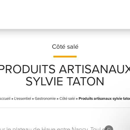
Côté salé
PRODUITS ARTISANAU
Prénom
*
SYLVIE TATON
Accueil
»
L'essentiel
»
Gastronomie
»
Côté salé
Adresse email
»
Produits artisanaux sylvie tato
*
é sur le plateau de Haye entre Nancy, Toul et