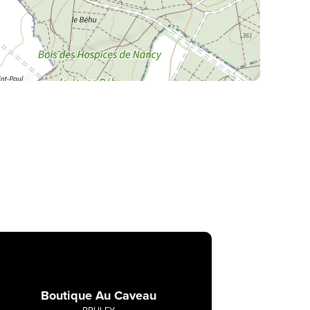
La Meurthe & Moselle en instantanée,
recherchez ce que vous voulez
Boutique Au Caveau