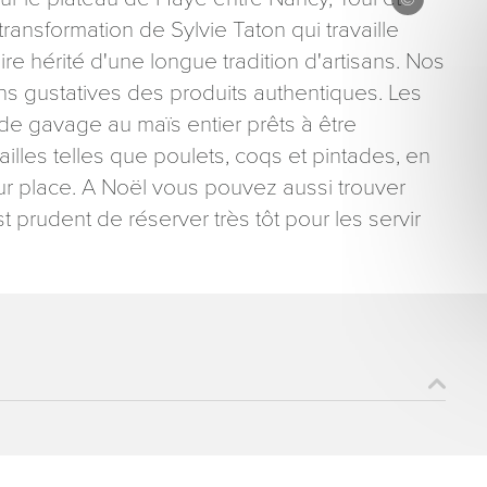
ransformation de Sylvie Taton qui travaille
ire hérité d'une longue tradition d'artisans. Nos
ons gustatives des produits authentiques. Les
 de gavage au maïs entier prêts à être
ailles telles que poulets, coqs et pintades, en
ons recueillies à partir de ce formulaire sont nécessaires au traitement de votre 
sur place. A Noël vous pouvez aussi trouver
aire). Vous disposez d’un droit d’accès, de rectification et d’opposition aux donn
t prudent de réserver très tôt pour les servir
que vous pouvez exercer en adressant une demande par courriel à tourisme@dep
er signé accompagné de la copie d’un titre d’identité à l’adresse suivante : Meurt
48 esplanade Jacques-Baudot CO 90019 54035 NANCY cedex