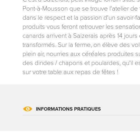
Pont-à-Mousson que se trouve l'atelier de t
dans le respect et la passion d'un savoir-fa
produits vous feront retrouver les sensati
canards arrivent à Saizerais après 14 jours
transformés. Sur la ferme, on élève des vol
Les informati
plein air, nourries aux céréales produites 
mention contr
des dindes / chapons et poulardes, qu'il es
concernant, 
ou par courri
sur votre table aux repas de fêtes !
Tourisme - 
reCAPTCHA
INFORMATIONS PRATIQUES