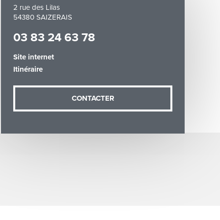
2 rue des Lilas
54380 SAIZERAIS
03 83 24 63 78
Site internet
Itinéraire
demande (sauf
ées vous
artement54.fr
CONTACTER
he & Moselle