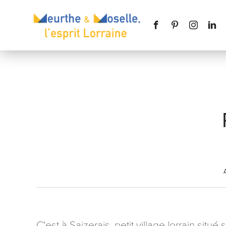
Nom
*
Téléphone
Message
*
C'est à Saizerais, petit village lorrain situ