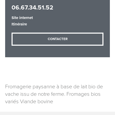
06.67.34.51.52
Site internet
Adresse email
*
Itinéraire
CONTACTER
Message
*
Fromagerie paysanne à base de lait bio de
Les informations recueillies à partir de ce formulaire sont
vache issu de notre ferme. Fromages bios
nécessaires au traitement de votre demande (sauf
mention contraire). Vous disposez d’un droit d’accès, de
variés Viande bovine
rectification et d’opposition aux données vous concernant,
que vous pouvez exercer en adressant une demande par
courriel à tourisme@departement54.fr ou par courrier