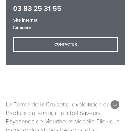
03 83 25 31 55
Site internet
Adresse email
*
Itinéraire
CONTACTER
Message
*
Les informations recueillies à partir de ce formulaire sont
La Ferme de la Croisette, exploitation de
nécessaires au traitement de votre demande (sauf
Produits du Terroir, a le label Saveurs
mention contraire). Vous disposez d’un droit d’accès, de
rectification et d’opposition aux données vous concernant,
Paysannes de Meurthe-et-Moselle Elle vous
que vous pouvez exercer en adressant une demande par
propose des stages foie gras, et sa
courriel à tourisme@departement54.fr ou par courrier