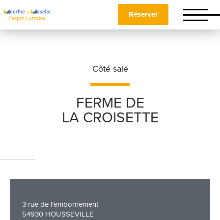
Réserver
Côté salé
FERME DE
LA CROISETTE
Nom
*
Prénom
*
3 rue de l'embornement
Téléphone
54930 HOUSSEVILLE