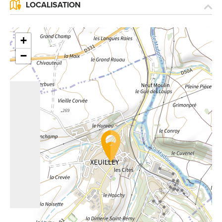
LOCALISATION
signé accompagné de la copie d’un titre d’identité à
l’adresse suivante : Meurthe & Moselle Tourisme - 48
esplanade Jacques-Baudot CO 90019 54035 NANCY
+
cedex
−
reCAPTCHA