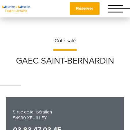
Réserver
Côté salé
GAEC SAINT-BERNARDIN
Nom
*
Prénom
*
5 rue de la libération
54990 XEUILLEY
Téléphone
03 83 47 03 45