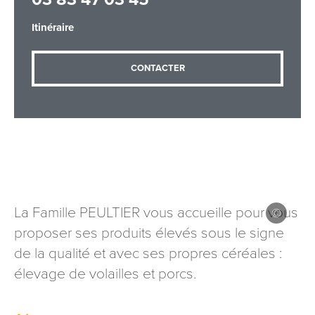
Itinéraire
Adresse email
*
CONTACTER
Message
*
La Famille PEULTIER vous accueille pour vous
proposer ses produits élevés sous le signe
Les informations recueillies à partir de ce formulaire sont
de la qualité et avec ses propres céréales :
nécessaires au traitement de votre demande (sauf
mention contraire). Vous disposez d’un droit d’accès, de
élevage de volailles et porcs.
rectification et d’opposition aux données vous concernant,
que vous pouvez exercer en adressant une demande par
courriel à tourisme@departement54.fr ou par courrier