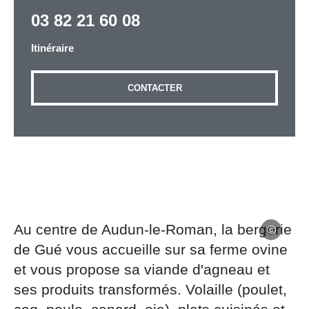
03 82 21 60 08
Itinéraire
Adresse email
*
CONTACTER
Message
*
Au centre de Audun-le-Roman, la bergerie
Les informations recueillies à partir de ce formulaire
sont nécessaires au traitement de votre demande (sauf
de Gué vous accueille sur sa ferme ovine
mention contraire). Vous disposez d’un droit d’accès,
et vous propose sa viande d'agneau et
de rectification et d’opposition aux données vous
ses produits transformés. Volaille (poulet,
concernant, que vous pouvez exercer en adressant une
demande par courriel à tourisme@departement54.fr ou