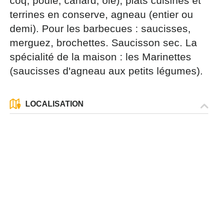
coq, poule, canard, oie), plats cuisinés et
par courrier signé accompagné de la copie d’un titre
terrines en conserve, agneau (entier ou
d’identité à l’adresse suivante : Meurthe & Moselle
Tourisme - 48 esplanade Jacques-Baudot CO 90019
demi). Pour les barbecues : saucisses,
54035 NANCY cedex
merguez, brochettes. Saucisson sec. La
reCAPTCHA
spécialité de la maison : les Marinettes
(saucisses d'agneau aux petits légumes).
LOCALISATION