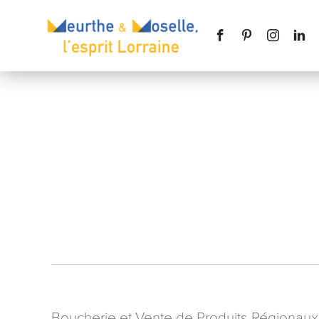
Nom
*
Téléphone
Message
*
Boucherie et Vente de Produits Régionaux