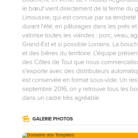
le bœuf vient directement de la ferme du g
Limousine, qui est connue par sa tendreté 
durant l'été, en pâturages dans les prés e
valorise toutes les viandes : porc, veau, a
Grand-Est et si possible Lorrains. La bouc
Les informati
et des bières du territoire. L'équipe prése
mention contr
des Côtes de Toul que nous commercialiso
concernant, 
ou par courri
s'exporte avec des distributeurs automati
Tourisme - 
est conservée en format sous-vide. Un rest
reCAPTCHA
septembre 2016, on y retrouve tous les bo
dans un cadre très agréable.
GALERIE PHOTOS