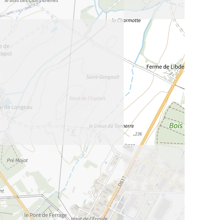
La Meurthe & Moselle en instantanée,
recherchez ce que vous voulez