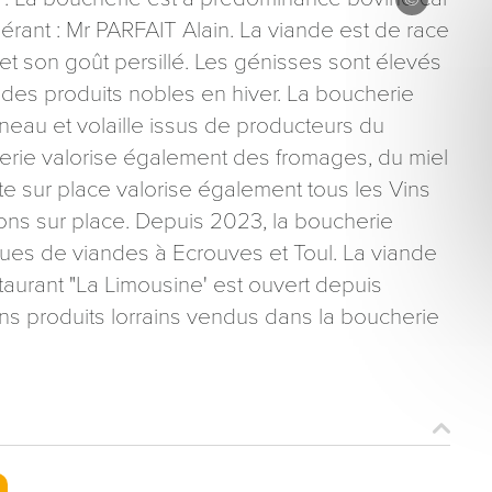
érant : Mr PARFAIT Alain. La viande est de race
et son goût persillé. Les génisses sont élevés
t des produits nobles en hiver. La boucherie
gneau et volaille issus de producteurs du
herie valorise également des fromages, du miel
ons recueillies à partir de ce formulaire sont nécessaires au traitement de votre 
nte sur place valorise également tous les Vins
aire). Vous disposez d’un droit d’accès, de rectification et d’opposition aux donn
ns sur place. Depuis 2023, la boucherie
que vous pouvez exercer en adressant une demande par courriel à tourisme@dep
er signé accompagné de la copie d’un titre d’identité à l’adresse suivante : Meurt
ques de viandes à Ecrouves et Toul. La viande
48 esplanade Jacques-Baudot CO 90019 54035 NANCY cedex
aurant "La Limousine' est ouvert depuis
ns produits lorrains vendus dans la boucherie