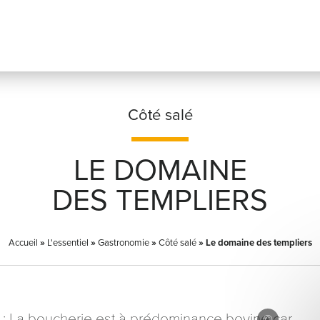
Côté salé
LE DOMAINE
Prénom
*
DES TEMPLIERS
Accueil
»
L'essentiel
»
Gastronomie
»
Côté salé
Adresse email
»
Le domaine des templiers
*
 : La boucherie est à prédominance bovine car