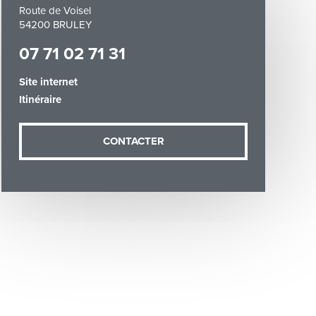
Route de Voisel
54200 BRULEY
07 71 02 71 31
Site internet
Itinéraire
demande (sauf
ées vous
artement54.fr
CONTACTER
he & Moselle