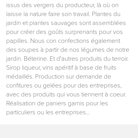
issus des vergers du producteur, là où on
signé accompagné de la copie d’un titre d’identité à
l’adresse suivante : Meurthe & Moselle Tourisme - 48
laisse la nature faire son travail. Plantes du
esplanade Jacques-Baudot CO 90019 54035 NANCY
jardin et plantes sauvages sont assemblées
cedex
pour créer des goûts surprenants pour vos
reCAPTCHA
papilles. Nous con confections également
des soupes à partir de nos légumes de notre
jardin. Béterine. Et d'autres produits du terroir.
Sirop liqueur, vins apéritif à base de fruits
médaillés. Production sur demande de
confitures ou gelées pour des entreprises,
avec des produits qui vous tiennent à coeur.
Réalisation de paniers garnis pour les
particuliers ou les entreprises...