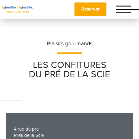
Réserver
Plaisirs gourmands
LES CONFITURES
DU PRÉ DE LA SCIE
Nom
*
Prénom
*
4 rue du pré
Téléphone
Prés de la Scie