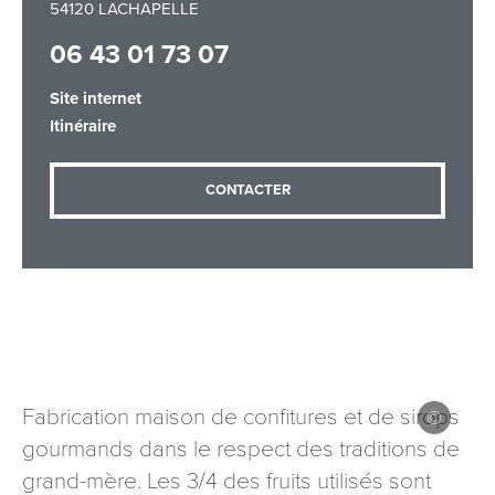
54120 LACHAPELLE
06 43 01 73 07
Adresse email
*
Site internet
Itinéraire
Message
*
CONTACTER
Les informations recueillies à partir de ce formulaire sont
nécessaires au traitement de votre demande (sauf
Fabrication maison de confitures et de sirops
mention contraire). Vous disposez d’un droit d’accès, de
gourmands dans le respect des traditions de
rectification et d’opposition aux données vous concernant,
que vous pouvez exercer en adressant une demande par
grand-mère. Les 3/4 des fruits utilisés sont
courriel à tourisme@departement54.fr ou par courrier