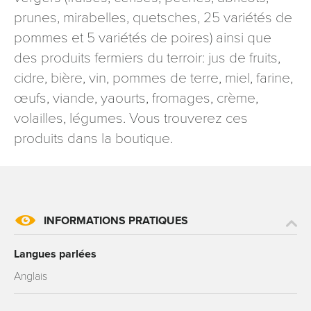
signé accompagné de la copie d’un titre d’identité à
prunes, mirabelles, quetsches, 25 variétés de
l’adresse suivante : Meurthe & Moselle Tourisme - 48
pommes et 5 variétés de poires) ainsi que
esplanade Jacques-Baudot CO 90019 54035 NANCY
des produits fermiers du terroir: jus de fruits,
cedex
cidre, bière, vin, pommes de terre, miel, farine,
reCAPTCHA
œufs, viande, yaourts, fromages, crème,
volailles, légumes. Vous trouverez ces
produits dans la boutique.
INFORMATIONS PRATIQUES
Langues parlées
Anglais