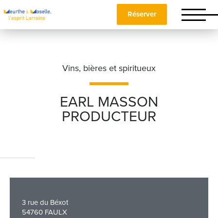
Réserver
Vins, bières et spiritueux
EARL MASSON
PRODUCTEUR
Nom
*
Prénom
*
3 rue du Béxot
Téléphone
54760 FAULX