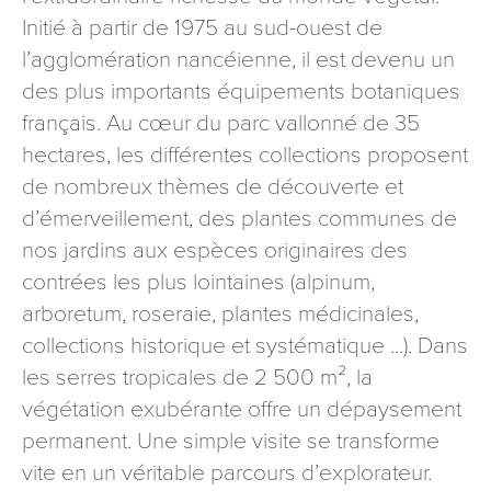
signé accompagné de la copie d’un titre d’identité à
Initié à partir de 1975 au sud-ouest de
l’adresse suivante : Meurthe & Moselle Tourisme - 48
l’agglomération nancéienne, il est devenu un
esplanade Jacques-Baudot CO 90019 54035 NANCY
des plus importants équipements botaniques
cedex
français. Au cœur du parc vallonné de 35
reCAPTCHA
hectares, les différentes collections proposent
de nombreux thèmes de découverte et
d’émerveillement, des plantes communes de
nos jardins aux espèces originaires des
contrées les plus lointaines (alpinum,
arboretum, roseraie, plantes médicinales,
collections historique et systématique ...). Dans
les serres tropicales de 2 500 m², la
végétation exubérante offre un dépaysement
permanent. Une simple visite se transforme
vite en un véritable parcours d’explorateur.