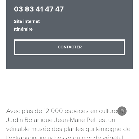
03 83 41 47 47
Site internet
Adresse email
*
Itinéraire
CONTACTER
Message
*
Les informations recueillies à partir de ce formulaire sont
Avec plus de 12 000 espèces en culture, le
nécessaires au traitement de votre demande (sauf
Jardin Botanique Jean-Marie Pelt est un
mention contraire). Vous disposez d’un droit d’accès, de
rectification et d’opposition aux données vous concernant,
véritable musée des plantes qui témoigne de
que vous pouvez exercer en adressant une demande par
l’extraordinaire richesse du monde végétal.
courriel à tourisme@departement54.fr ou par courrier