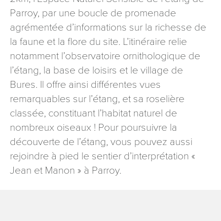
signé accompagné de la copie d’un titre d’identité à
Parroy, par une boucle de promenade
l’adresse suivante : Meurthe & Moselle Tourisme - 48
agrémentée d’informations sur la richesse de
esplanade Jacques-Baudot CO 90019 54035 NANCY
la faune et la flore du site. L’itinéraire relie
cedex
notamment l’observatoire ornithologique de
reCAPTCHA
l’étang, la base de loisirs et le village de
Bures. Il offre ainsi différentes vues
remarquables sur l’étang, et sa roselière
classée, constituant l’habitat naturel de
nombreux oiseaux ! Pour poursuivre la
découverte de l’étang, vous pouvez aussi
rejoindre à pied le sentier d’interprétation «
Jean et Manon » à Parroy.