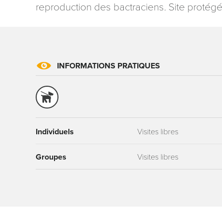
reproduction des bactraciens. Site protégé 
INFORMATIONS PRATIQUES
Les informati
mention contr
concernant, 
ou par courri
Tourisme - 
Individuels
Visites libres
reCAPTCHA
Groupes
Visites libres