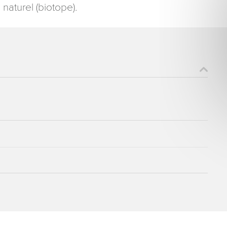
naturel (biotope).
ons recueillies à partir de ce formulaire sont nécessaires au traitement de votre 
aire). Vous disposez d’un droit d’accès, de rectification et d’opposition aux donn
que vous pouvez exercer en adressant une demande par courriel à tourisme@dep
er signé accompagné de la copie d’un titre d’identité à l’adresse suivante : Meurt
48 esplanade Jacques-Baudot CO 90019 54035 NANCY cedex