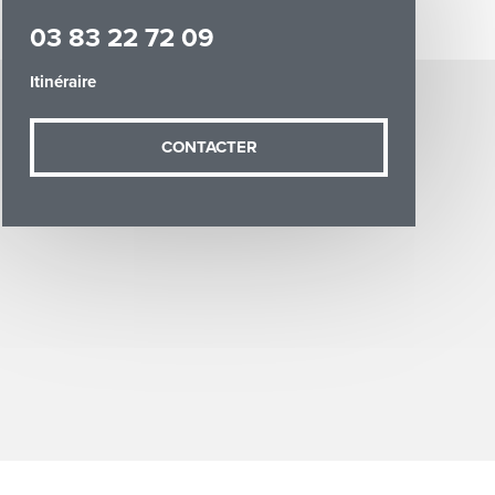
03 83 22 72 09
Itinéraire
CONTACTER
demande (sauf
ées vous
artement54.fr
he & Moselle