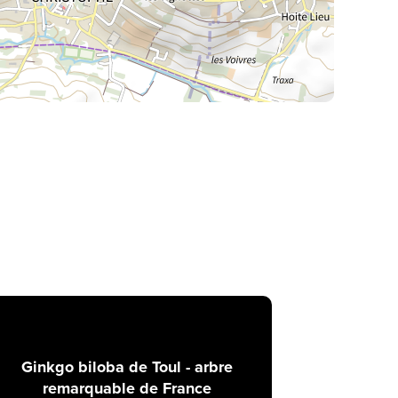
La Meurthe & Moselle en instantanée,
recherchez ce que vous voulez
Ginkgo biloba de Toul - arbre
remarquable de France