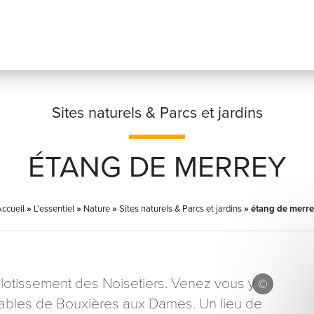
Sites naturels & Parcs et jardins
ÉTANG DE MERREY
Prénom
*
ccueil
»
L'essentiel
»
Nature
»
Sites naturels & Parcs et jardins
»
étang de merr
Adresse email
*
u lotissement des Noisetiers. Venez vous y
réables de Bouxières aux Dames. Un lieu de