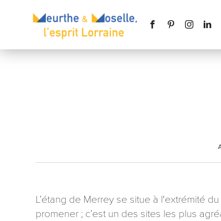
Nom
*
A
Téléphone
L’étang de Merrey se situe à l'extrémité d
promener ; c’est un des sites les plus ag
Message
*