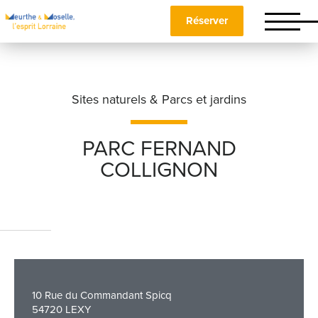
Réserver
Sites naturels & Parcs et jardins
PARC FERNAND
COLLIGNON
Nom
*
Prénom
*
10 Rue du Commandant Spicq
Téléphone
54720 LEXY