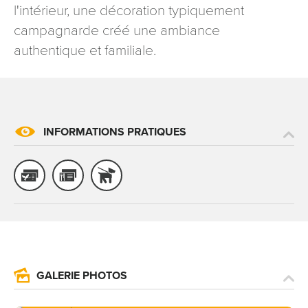
l'intérieur, une décoration typiquement
signé accompagné de la copie d’un titre d’identité à
campagnarde créé une ambiance
l’adresse suivante : Meurthe & Moselle Tourisme - 48
esplanade Jacques-Baudot CO 90019 54035 NANCY
authentique et familiale.
cedex
reCAPTCHA
INFORMATIONS PRATIQUES
GALERIE PHOTOS