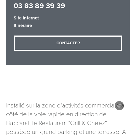
03 83 89 39 39
Site internet
Adresse email
*
Itinéraire
CONTACTER
Message
*
Les informations recueillies à partir de ce formulaire sont
Installé sur la zone d'activités commerciale à
nécessaires au traitement de votre demande (sauf
côté de la voie rapide en direction de
mention contraire). Vous disposez d’un droit d’accès, de
Baccarat, le Restaurant "Grill & Cheez"
rectification et d’opposition aux données vous concernant,
que vous pouvez exercer en adressant une demande par
possède un grand parking et une terrasse. A
courriel à tourisme@departement54.fr ou par courrier