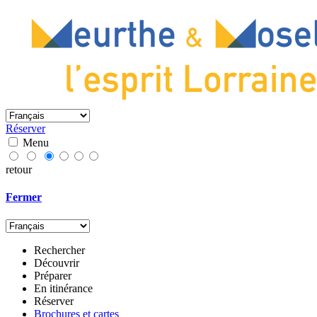
Réserver
Menu
retour
Fermer
Rechercher
Découvrir
Préparer
En itinérance
Réserver
Brochures et cartes