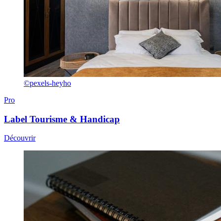
©pexels-heyho
Pro
Label
Tourisme & Handicap
Découvrir