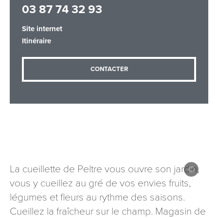
03 87 74 32 93
Site internet
Adresse email
*
Itinéraire
CONTACTER
Message
*
Les informations recueillies à partir de ce formulaire sont
La cueillette de Peltre vous ouvre son jardin,
nécessaires au traitement de votre demande (sauf
vous y cueillez au gré de vos envies fruits,
mention contraire). Vous disposez d’un droit d’accès, de
légumes et fleurs au rythme des saisons.
rectification et d’opposition aux données vous concernant,
que vous pouvez exercer en adressant une demande par
Cueillez la fraîcheur sur le champ. Magasin de
courriel à tourisme@departement54.fr ou par courrier