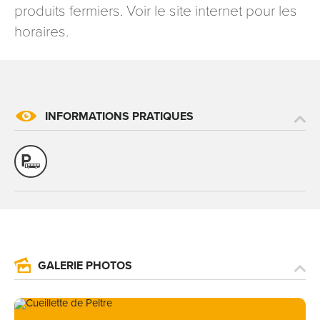
produits fermiers. Voir le site internet pour les
signé accompagné de la copie d’un titre d’identité à
horaires.
l’adresse suivante : Meurthe & Moselle Tourisme - 48
esplanade Jacques-Baudot CO 90019 54035 NANCY
cedex
reCAPTCHA
INFORMATIONS PRATIQUES
GALERIE PHOTOS