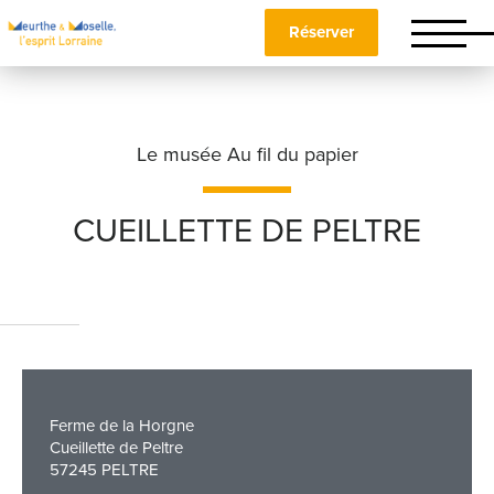
Réserver
Le musée Au fil du papier
CUEILLETTE DE PELTRE
Nom
*
Prénom
*
Ferme de la Horgne
Cueillette de Peltre
57245 PELTRE
Téléphone