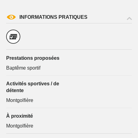
par courrier signé accompagné de la copie d’un titre
d’identité à l’adresse suivante : Meurthe & Moselle
Tourisme - 48 esplanade Jacques-Baudot CO 90019
INFORMATIONS PRATIQUES
54035 NANCY cedex
reCAPTCHA
Prestations proposées
Baptême sportif
Activités sportives / de
détente
Montgolfière
À proximité
Montgolfière