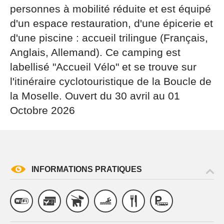
par courrier signé accompagné de la copie d’un titre
personnes à mobilité réduite et est équipé
d’identité à l’adresse suivante : Meurthe & Moselle
d'un espace restauration, d'une épicerie et
Tourisme - 48 esplanade Jacques-Baudot CO 90019
d'une piscine : accueil trilingue (Français,
54035 NANCY cedex
Anglais, Allemand). Ce camping est
reCAPTCHA
labellisé "Accueil Vélo" et se trouve sur
l'itinéraire cyclotouristique de la Boucle de
la Moselle. Ouvert du 30 avril au 01
Octobre 2026
INFORMATIONS PRATIQUES