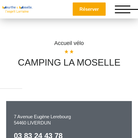
Réserver
Accueil vélo
CAMPING LA MOSELLE
Nom
*
Prénom
*
7 Avenue Eugène Lerebourg
54460 LIVERDUN
Téléphone
03 83 24 43 78