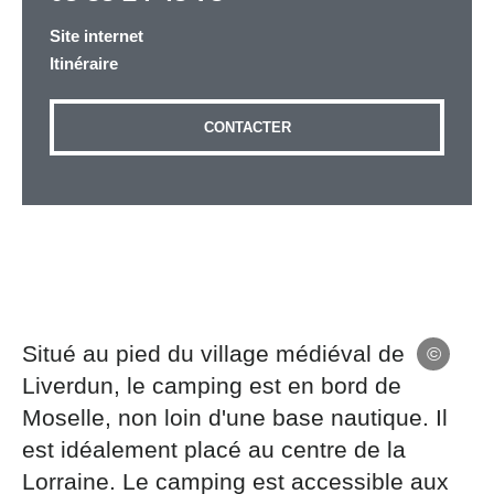
Site internet
Itinéraire
Adresse email
*
CONTACTER
Message
*
Situé au pied du village médiéval de
Les informations recueillies à partir de ce formulaire
Liverdun, le camping est en bord de
sont nécessaires au traitement de votre demande (sauf
mention contraire). Vous disposez d’un droit d’accès,
Moselle, non loin d'une base nautique. Il
de rectification et d’opposition aux données vous
est idéalement placé au centre de la
concernant, que vous pouvez exercer en adressant une
Lorraine. Le camping est accessible aux
demande par courriel à tourisme@departement54.fr ou