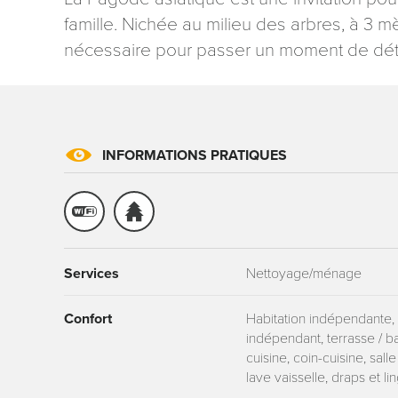
famille. Nichée au milieu des arbres, à 3 m
nécessaire pour passer un moment de dét
Les informati
INFORMATIONS PRATIQUES
mention contr
concernant, 
ou par courri
Tourisme - 
reCAPTCHA
Services
Nettoyage/ménage
Confort
Habitation indépendante, 
indépendant, terrasse / bal
cuisine, coin-cuisine, salle
lave vaisselle, draps et l