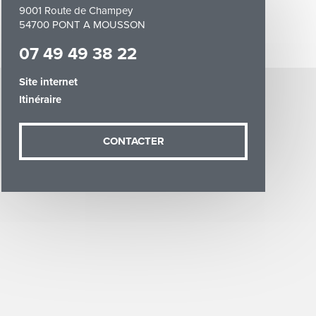
9001 Route de Champey
54700 PONT A MOUSSON
07 49 49 38 22
Site internet
Itinéraire
demande (sauf
ées vous
artement54.fr
CONTACTER
he & Moselle