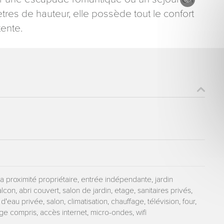
ètres de hauteur, elle possède tout le confort
ente.
ons recueillies à partir de ce formulaire sont nécessaires au traitement de votre 
aire). Vous disposez d’un droit d’accès, de rectification et d’opposition aux donn
que vous pouvez exercer en adressant une demande par courriel à tourisme@dep
er signé accompagné de la copie d’un titre d’identité à l’adresse suivante : Meurt
48 esplanade Jacques-Baudot CO 90019 54035 NANCY cedex
a proximité propriétaire, entrée indépendante, jardin
con, abri couvert, salon de jardin, etage, sanitaires privés,
 d'eau privée, salon, climatisation, chauffage, télévision, four,
inge compris, accès internet, micro-ondes, wifi