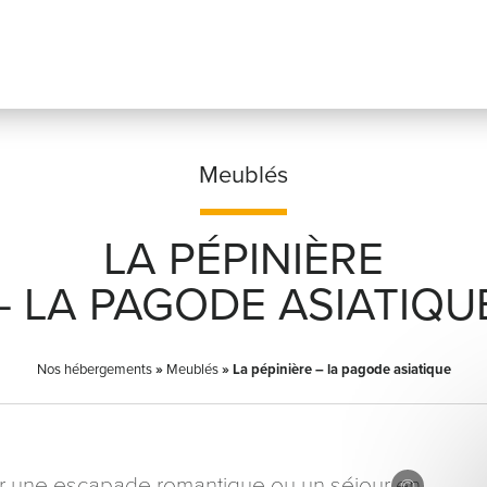
Meublés
LA PÉPINIÈRE
Prénom
*
– LA PAGODE ASIATIQU
Nos hébergements
»
Meublés
»
La pépinière – la pagode asiatique
Adresse email
*
our une escapade romantique ou un séjour en