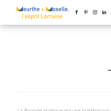
Nom
*
Téléphone
Message
*
La Pagode asiatique est une invitation p