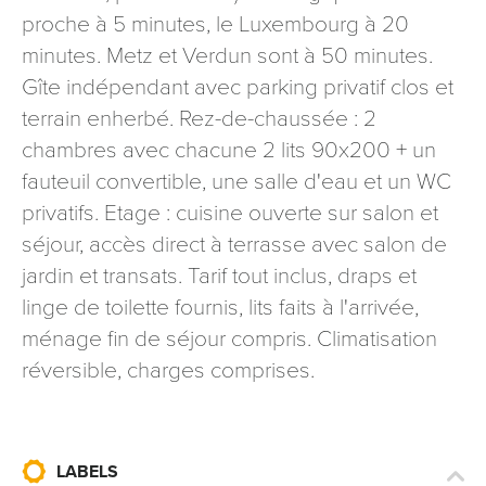
proche à 5 minutes, le Luxembourg à 20
signé accompagné de la copie d’un titre d’identité à
l’adresse suivante : Meurthe & Moselle Tourisme - 48
minutes. Metz et Verdun sont à 50 minutes.
esplanade Jacques-Baudot CO 90019 54035 NANCY
Gîte indépendant avec parking privatif clos et
cedex
terrain enherbé. Rez-de-chaussée : 2
reCAPTCHA
chambres avec chacune 2 lits 90x200 + un
fauteuil convertible, une salle d'eau et un WC
privatifs. Etage : cuisine ouverte sur salon et
séjour, accès direct à terrasse avec salon de
jardin et transats. Tarif tout inclus, draps et
linge de toilette fournis, lits faits à l'arrivée,
ménage fin de séjour compris. Climatisation
réversible, charges comprises.
LABELS