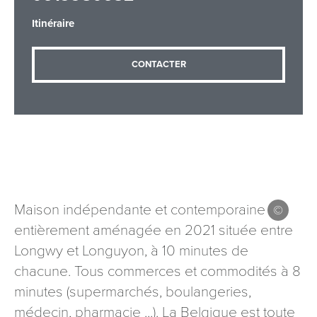
Itinéraire
Adresse email
*
CONTACTER
Message
*
Maison indépendante et contemporaine
entièrement aménagée en 2021 située entre
Les informations recueillies à partir de ce formulaire sont
Longwy et Longuyon, à 10 minutes de
nécessaires au traitement de votre demande (sauf
chacune. Tous commerces et commodités à 8
mention contraire). Vous disposez d’un droit d’accès, de
rectification et d’opposition aux données vous concernant,
minutes (supermarchés, boulangeries,
que vous pouvez exercer en adressant une demande par
médecin, pharmacie ...). La Belgique est toute
courriel à tourisme@departement54.fr ou par courrier