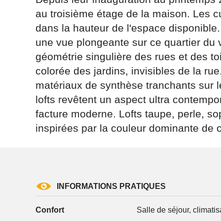
au troisième étage de la maison. Les 
dans la hauteur de l'espace disponible.
une vue plongeante sur ce quartier du v
géométrie singulière des rues et des toi
colorée des jardins, invisibles de la ru
Les informati
(sauf mention
matériaux de synthèse tranchants sur l
vous concern
lofts revêtent un aspect ultra contempo
tourisme@depa
facture moderne. Lofts taupe, perle, 
l’adresse su
NANCY ced
inspirées par la couleur dominante de 
reCAPTCH
INFORMATIONS PRATIQUES
Confort
Salle de séjour, climatis