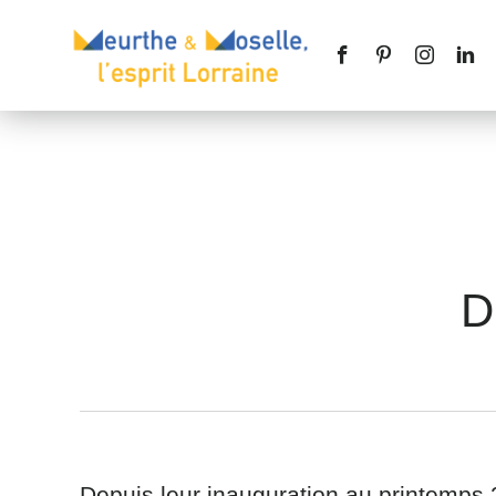
Nom
*
D
Téléphone
Message
*
Depuis leur inauguration au printemps 2