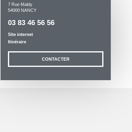
7 Rue Mably
54000 NANCY
03 83 46 56 56
Site internet
Itinéraire
otre demande
n aux données
CONTACTER
ité à
19 54035