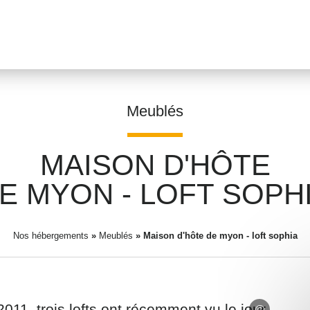
Meublés
MAISON D'HÔTE
Prénom
*
E MYON - LOFT SOPH
Nos hébergements
»
Meublés
»
Maison d'hôte de myon - loft sophia
Adresse email
*
011, trois lofts ont récemment vu le jour