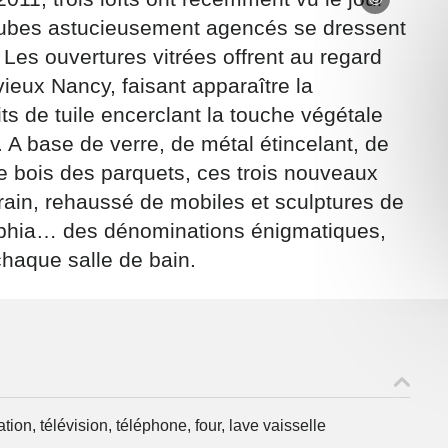
cubes astucieusement agencés se dressent
 Les ouvertures vitrées offrent au regard
ieux Nancy, faisant apparaître la
ts de tuile encerclant la touche végétale
e. A base de verre, de métal étincelant, de
ons recueillies à partir de ce formulaire sont nécessaires au traitement de v
 contraire). Vous disposez d’un droit d’accès, de rectification et d’oppositio
e bois des parquets, ces trois nouveaux
ant, que vous pouvez exercer en adressant une demande par courriel à
rain, rehaussé de mobiles et sculptures de
rtement54.fr ou par courrier signé accompagné de la copie d’un titre d’ident
sophia… des dénominations énigmatiques,
ivante : Meurthe & Moselle Tourisme - 48 esplanade Jacques-Baudot CO 900
ex
chaque salle de bain.
A
ation, télévision, téléphone, four, lave vaisselle