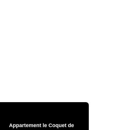
La Meurthe & Moselle en instantanée,
recherchez ce que vous voulez
Appartement le Coquet de