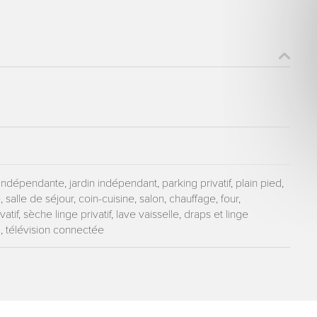
ons recueillies à partir de ce formulaire sont nécessaires au traitement de votre 
aire). Vous disposez d’un droit d’accès, de rectification et d’opposition aux donn
que vous pouvez exercer en adressant une demande par courriel à tourisme@dep
er signé accompagné de la copie d’un titre d’identité à l’adresse suivante : Meurt
48 esplanade Jacques-Baudot CO 90019 54035 NANCY cedex
indépendante, jardin indépendant, parking privatif, plain pied,
, salle de séjour, coin-cuisine, salon, chauffage, four,
atif, sèche linge privatif, lave vaisselle, draps et linge
i, télévision connectée