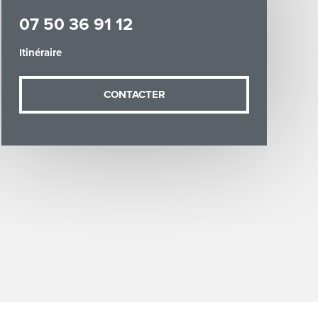
07 50 36 91 12
Itinéraire
CONTACTER
demande (sauf
ées vous
artement54.fr
he & Moselle