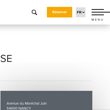
Réserver
MENU
ISE
Avenue du Maréchal Juin
54000 NANCY