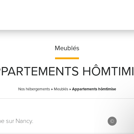
Meublés
PARTEMENTS HÔMTIM
Prénom
*
Nos hébergements
»
Meublés
»
Appartements hômtimise
Adresse email
*
e sur Nancy.