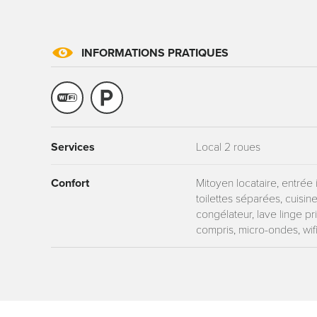
INFORMATIONS PRATIQUES
Les informati
mention contr
concernant, 
Services
Local 2 roues
ou par courri
Tourisme - 
Confort
Mitoyen locataire, entrée 
reCAPTCHA
toilettes séparées, cuisine
congélateur, lave linge priv
compris, micro-ondes, wif