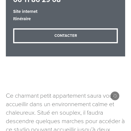
Site internet
Itinéraire
Adresse email
*
CONTACTER
Message
*
Ce charmant petit appartement saura vous
Les informations recueillies à partir de ce formulaire sont
accueillir dans un environnement calme et
nécessaires au traitement de votre demande (sauf
chaleureux. Situé en souplex, il faudra
mention contraire). Vous disposez d’un droit d’accès, de
rectification et d’opposition aux données vous concernant,
descendre quelques marches pour accéder à
que vous pouvez exercer en adressant une demande par
ce studio pouvant accueillir jusqu’à deux
courriel à tourisme@departement54.fr ou par courrier