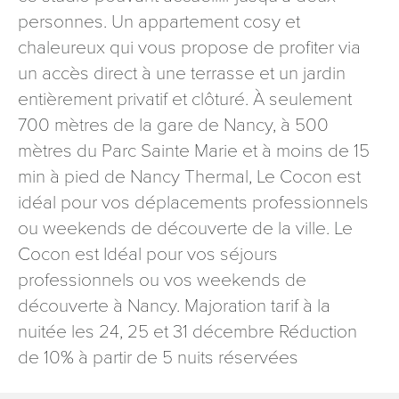
signé accompagné de la copie d’un titre d’identité à
personnes. Un appartement cosy et
l’adresse suivante : Meurthe & Moselle Tourisme - 48
chaleureux qui vous propose de profiter via
esplanade Jacques-Baudot CO 90019 54035 NANCY
un accès direct à une terrasse et un jardin
cedex
entièrement privatif et clôturé. À seulement
reCAPTCHA
700 mètres de la gare de Nancy, à 500
mètres du Parc Sainte Marie et à moins de 15
min à pied de Nancy Thermal, Le Cocon est
idéal pour vos déplacements professionnels
ou weekends de découverte de la ville. Le
Cocon est Idéal pour vos séjours
professionnels ou vos weekends de
découverte à Nancy. Majoration tarif à la
nuitée les 24, 25 et 31 décembre Réduction
de 10% à partir de 5 nuits réservées