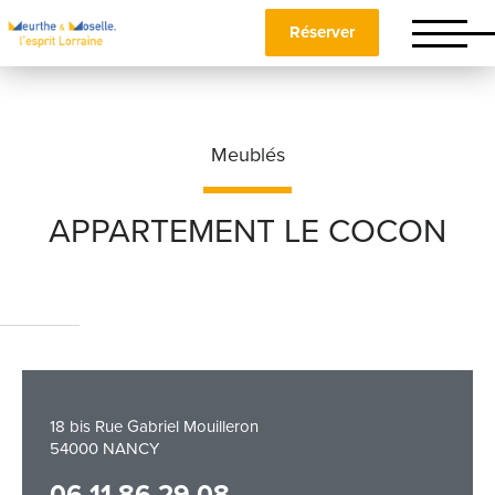
Réserver
Meublés
APPARTEMENT LE COCON
Nom
*
Prénom
*
18 bis Rue Gabriel Mouilleron
54000 NANCY
Téléphone
06 11 86 29 08