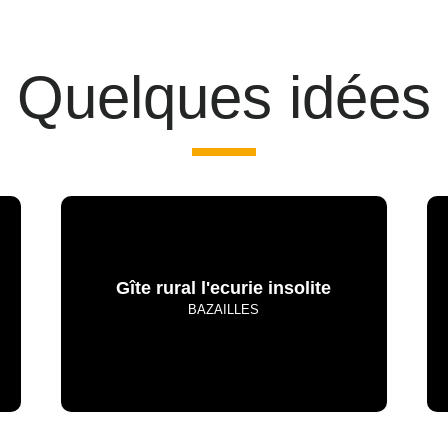
Quelques idées
Gîte rural l'ecurie insolite
BAZAILLES