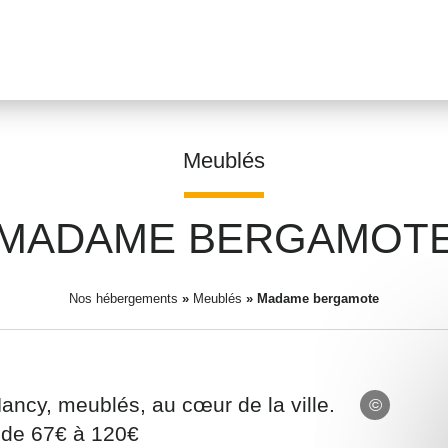
Meublés
MADAME BERGAMOT
Prénom
*
Nos hébergements
»
Meublés
»
Madame bergamote
Adresse email
*
ancy, meublés, au cœur de la ville.
e de 67€ à 120€