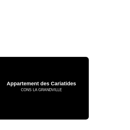
La Meurthe & Moselle en instantanée,
recherchez ce que vous voulez
Appartement des Cariatides
CONS LA GRANDVILLE