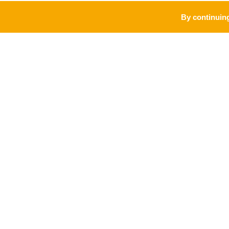
By continuing
PRO
MARQUE
Accueil vélo
Meurthe & Moselle, l'esprit Lorraine