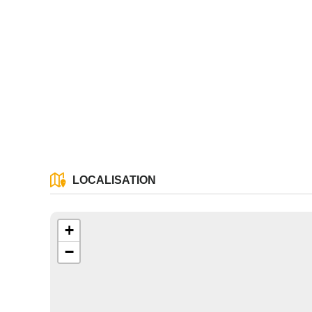
Les informati
(sauf mention
vous concern
tourisme@depa
l’adresse su
NANCY ced
LOCALISATION
reCAPTCH
+
−