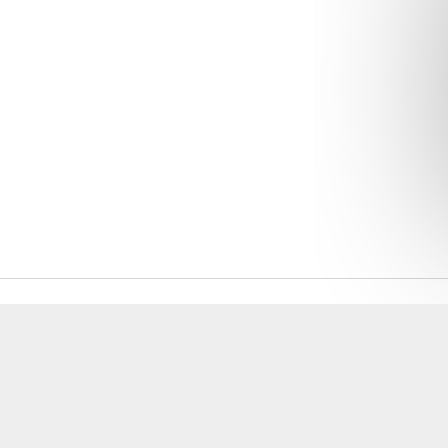
ons recueillies à partir de ce formulaire sont nécessaires au traitement de v
 contraire). Vous disposez d’un droit d’accès, de rectification et d’oppositio
ant, que vous pouvez exercer en adressant une demande par courriel à
rtement54.fr ou par courrier signé accompagné de la copie d’un titre d’ident
ivante : Meurthe & Moselle Tourisme - 48 esplanade Jacques-Baudot CO 900
ex
A