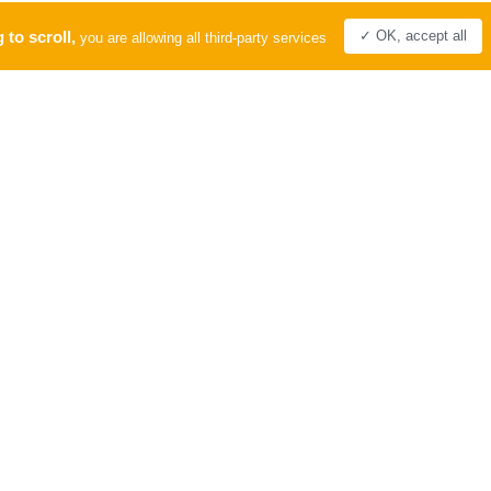
 to scroll,
✓ OK, accept all
you are allowing all third-party services
PRO
LABEL
Tourisme &
Handicap
Comité Départemental du Tourisme