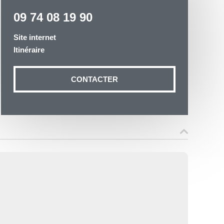
09 74 08 19 90
Site internet
Itinéraire
otre demande
CONTACTER
n aux données
ité à
19 54035