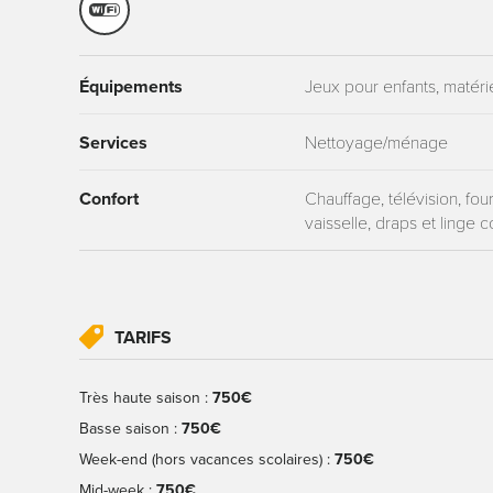
Équipements
Jeux pour enfants, matéri
Services
Nettoyage/ménage
Confort
Chauffage, télévision, four,
vaisselle, draps et linge 
TARIFS
Très haute saison :
750€
Basse saison :
750€
Week-end (hors vacances scolaires) :
750€
Mid-week :
750€