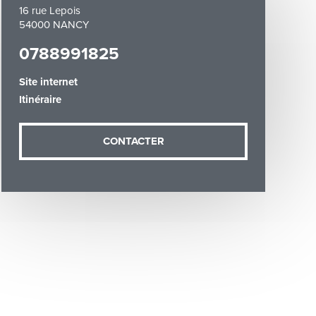
16 rue Lepois
54000 NANCY
0788991825
Site internet
Itinéraire
demande (sauf
ées vous
artement54.fr
CONTACTER
he & Moselle