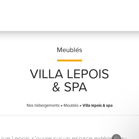
Meublés
VILLA LEPOIS
Prénom
*
& SPA
Nos hébergements
»
Meublés
Adresse email
»
Villa lepois & spa
*
tué rue Lepois s’ouvre sur un espace extérieur au