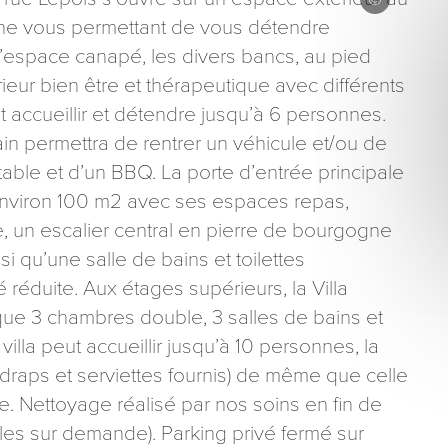
gne vous permettant de vous détendre
’espace canapé, les divers bancs, au pied
rieur bien être et thérapeutique avec différents
ccueillir et détendre jusqu’à 6 personnes.
ain permettra de rentrer un véhicule et/ou de
ons recueillies à partir de ce formulaire sont nécessaires au traitement de votre 
 table et d’un BBQ. La porte d’entrée principale
aire). Vous disposez d’un droit d’accès, de rectification et d’opposition aux donn
’environ 100 m2 avec ses espaces repas,
que vous pouvez exercer en adressant une demande par courriel à tourisme@dep
er signé accompagné de la copie d’un titre d’identité à l’adresse suivante : Meurt
, un escalier central en pierre de bourgogne
48 esplanade Jacques-Baudot CO 90019 54035 NANCY cedex
 qu’une salle de bains et toilettes
éduite. Aux étages supérieurs, la Villa
que 3 chambres double, 3 salles de bains et
villa peut accueillir jusqu’à 10 personnes, la
(draps et serviettes fournis) de même que celle
e. Nettoyage réalisé par nos soins en fin de
bles sur demande). Parking privé fermé sur