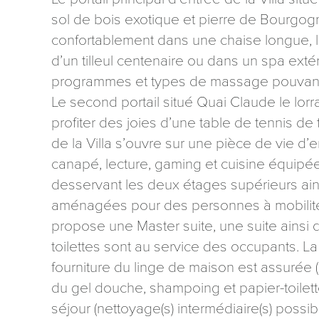
sol de bois exotique et pierre de Bourgo
confortablement dans une chaise longue, l
d’un tilleul centenaire ou dans un spa exté
programmes et types de massage pouvant a
Le second portail situé Quai Claude le lorr
Les informati
profiter des joies d’une table de tennis de
mention contr
de la Villa s’ouvre sur une pièce de vie d
concernant, 
ou par courri
canapé, lecture, gaming et cuisine équipée
Tourisme - 
desservant les deux étages supérieurs ainsi
reCAPTCHA
aménagées pour des personnes à mobilité r
propose une Master suite, une suite ainsi 
toilettes sont au service des occupants. La 
fourniture du linge de maison est assurée 
du gel douche, shampoing et papier-toilett
séjour (nettoyage(s) intermédiaire(s) possi