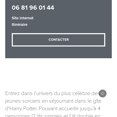
06 81 96 01 44
Site internet
Adresse email
*
Itinéraire
CONTACTER
Message
*
Les informations recueillies à partir de ce formulaire sont
Entrez dans l’univers du plus célèbre des
nécessaires au traitement de votre demande (sauf
jeunes sorciers en séjournant dans le gîte
mention contraire). Vous disposez d’un droit d’accès, de
rectification et d’opposition aux données vous concernant,
d'Harry Potter. Pouvant accueillir jusqu’à 4
que vous pouvez exercer en adressant une demande par
personnes (2 lits simples et 1 lit double en
courriel à tourisme@departement54.fr ou par courrier