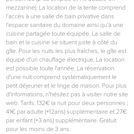
signé accompagné de la copie d’un titre d’identité à
mezzanine). La location de la tente comprend
l’adresse suivante : Meurthe & Moselle Tourisme - 48
l’accès à une salle de bain privative dans
esplanade Jacques-Baudot CO 90019 54035 NANCY
l’espace sanitaire du domaine ainsi qu’à une
cedex
cuisine partagée toute équipée. La salle de
reCAPTCHA
bain et la cuisine se situent juste à côté du
gîte. Pour les nuits les plus fraîches, le gîte est
équipé d'un chauffage électrique. La location
est possible toute l'année. La réservation
d'une nuit comprend systématiquement le
petit déjeuner et le linge de maison. Pour plus
d'informations, n'hésitez pas à visiter notre site
web. Tarifs: 132€ la nuit pour deux personnes ;
41€ par adulte (+12ans) supplémentaire et 27€
par enfant (+3 ans) supplémentaire. Gratuit
pour les moins de 3 ans.