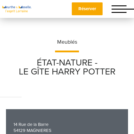
Réserver
Meublés
ÉTAT-NATURE -
LE GÎTE HARRY POTTER
Nom
*
Prénom
*
14 Rue de la Barre
Téléphone
54129 MAGNIERES