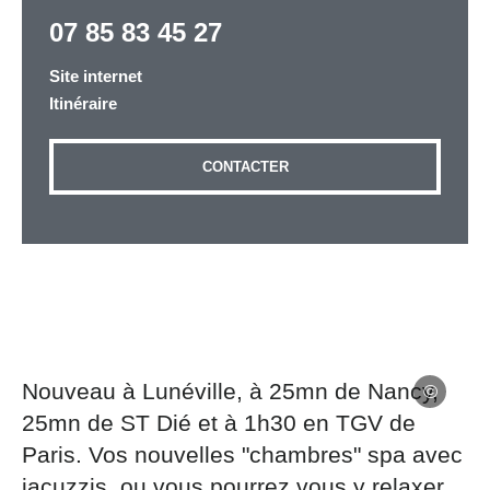
07 85 83 45 27
Site internet
Adresse email
*
Itinéraire
CONTACTER
Message
*
Les informations recueillies à partir de ce formulaire
sont nécessaires au traitement de votre demande (sauf
Nouveau à Lunéville, à 25mn de Nancy,
mention contraire). Vous disposez d’un droit d’accès,
25mn de ST Dié et à 1h30 en TGV de
de rectification et d’opposition aux données vous
Paris. Vos nouvelles "chambres" spa avec
concernant, que vous pouvez exercer en adressant une
demande par courriel à tourisme@departement54.fr ou
jacuzzis, ou vous pourrez vous y relaxer