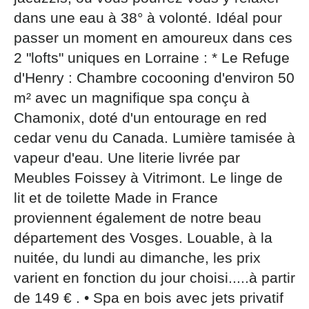
par courrier signé accompagné de la copie d’un titre
dans une eau à 38° à volonté. Idéal pour
d’identité à l’adresse suivante : Meurthe & Moselle
passer un moment en amoureux dans ces
Tourisme - 48 esplanade Jacques-Baudot CO 90019
54035 NANCY cedex
2 "lofts" uniques en Lorraine : * Le Refuge
d'Henry : Chambre cocooning d'environ 50
reCAPTCHA
m² avec un magnifique spa conçu à
Chamonix, doté d'un entourage en red
cedar venu du Canada. Lumière tamisée à
vapeur d'eau. Une literie livrée par
Meubles Foissey à Vitrimont. Le linge de
lit et de toilette Made in France
proviennent également de notre beau
département des Vosges. Louable, à la
nuitée, du lundi au dimanche, les prix
varient en fonction du jour choisi.....à partir
de 149 € . • Spa en bois avec jets privatif