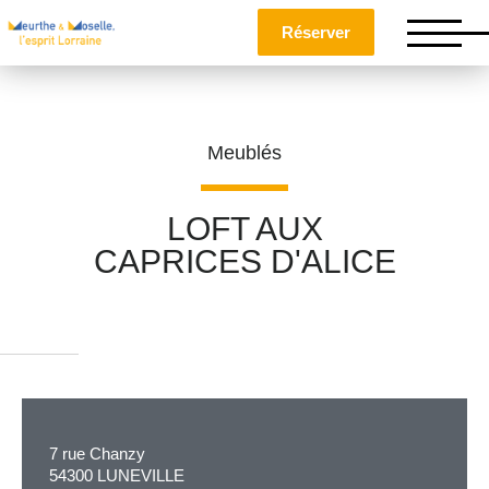
Réserver
Meublés
LOFT AUX
CAPRICES D'ALICE
Nom
*
Prénom
*
7 rue Chanzy
Téléphone
54300 LUNEVILLE