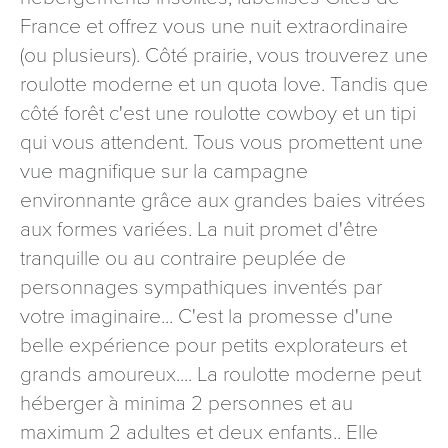
signé accompagné de la copie d’un titre d’identité à
France et offrez vous une nuit extraordinaire
l’adresse suivante : Meurthe & Moselle Tourisme - 48
(ou plusieurs). Côté prairie, vous trouverez une
esplanade Jacques-Baudot CO 90019 54035 NANCY
roulotte moderne et un quota love. Tandis que
cedex
côté forêt c'est une roulotte cowboy et un tipi
reCAPTCHA
qui vous attendent. Tous vous promettent une
vue magnifique sur la campagne
environnante grâce aux grandes baies vitrées
aux formes variées. La nuit promet d'être
tranquille ou au contraire peuplée de
personnages sympathiques inventés par
votre imaginaire... C'est la promesse d'une
belle expérience pour petits explorateurs et
grands amoureux.... La roulotte moderne peut
héberger à minima 2 personnes et au
maximum 2 adultes et deux enfants.. Elle