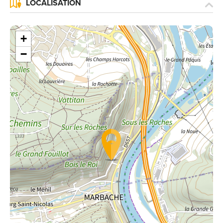
LOCALISATION
+
−