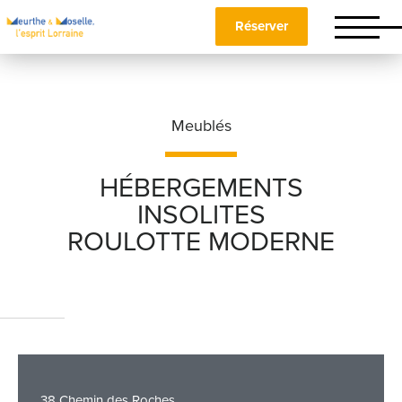
Réserver
Meublés
HÉBERGEMENTS
INSOLITES
Nom
*
ROULOTTE MODERNE
Prénom
*
Téléphone
38 Chemin des Roches