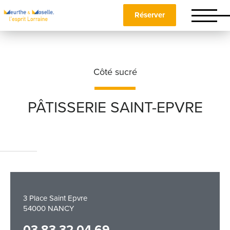
Réserver
Côté sucré
PÂTISSERIE SAINT-EPVRE
Nom
*
Prénom
*
3 Place Saint Epvre
54000 NANCY
Téléphone
03 83 32 04 69