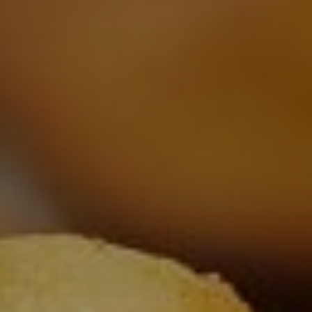
La Meurthe & Moselle en instantanée,
recherchez ce que vous voulez