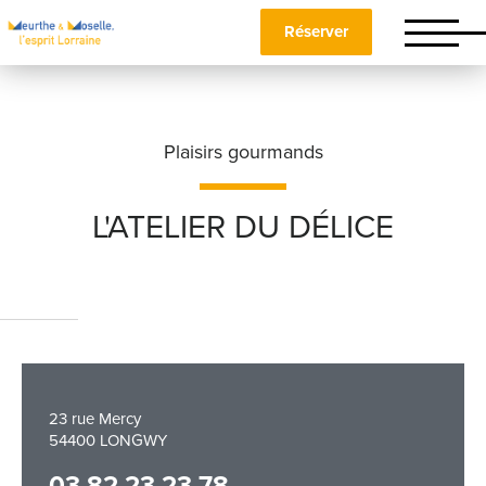
Réserver
Plaisirs gourmands
L'ATELIER DU DÉLICE
Nom
*
Prénom
*
23 rue Mercy
54400 LONGWY
Téléphone
03 82 23 23 78