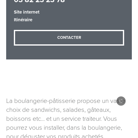
Site internet
Itinéraire
Adresse email
*
CONTACTER
Message
*
La boulangerie-pâtisserie propose un vaste
Les informations recueillies à partir de ce formulaire sont
choix de sandwichs, salades, gâteaux,
nécessaires au traitement de votre demande (sauf
boissons etc... et un service traiteur. Vous
mention contraire). Vous disposez d’un droit d’accès, de
rectification et d’opposition aux données vous concernant,
pourrez vous installer, dans la boulangerie,
que vous pouvez exercer en adressant une demande par
pour déguster vos produits achetés.
courriel à tourisme@departement54.fr ou par courrier