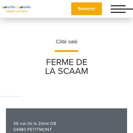
Réserver
Côté salé
FERME DE
LA SCAAM
Nom
*
Prénom
*
56 rue de la 2ème DB
Téléphone
54480 PETITMONT