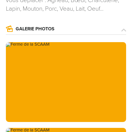
vous déplacer : Agneau, Bœuf, Charcuterie,
signé accompagné de la copie d’un titre d’identité à
Lapin, Mouton, Porc, Veau, Lait, Oeuf...
l’adresse suivante : Meurthe & Moselle Tourisme - 48
esplanade Jacques-Baudot CO 90019 54035 NANCY
cedex
GALERIE PHOTOS
reCAPTCHA