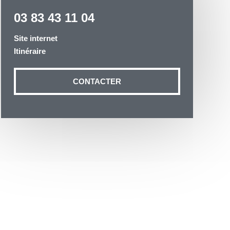
03 83 43 11 04
Site internet
Itinéraire
otre demande
CONTACTER
n aux données
ité à
19 54035