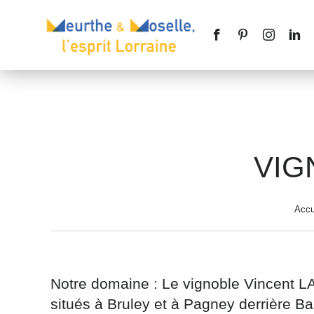
VIG
Nom
*
Accu
Téléphone
Notre domaine : Le vignoble Vincent L
situés à Bruley et à Pagney derrière Bar
Message
*