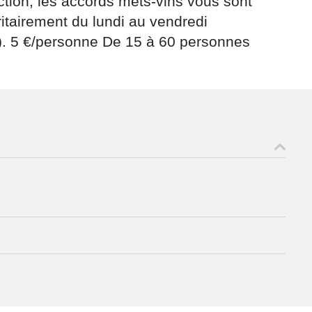
uction, les accords mets-vins vous sont
itairement du lundi au vendredi
if). 5 €/personne De 15 à 60 personnes