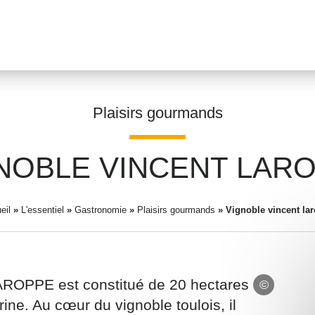
Plaisirs gourmands
NOBLE VINCENT LAR
Prénom
*
eil
»
L'essentiel
»
Gastronomie
»
Plaisirs gourmands
»
Vignoble vincent la
Adresse email
*
AROPPE est constitué de 20 hectares
ine. Au cœur du vignoble toulois, il