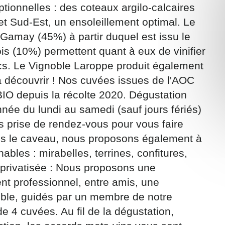
ptionnelles : des coteaux argilo-calcaires
et Sud-Est, un ensoleillement optimal. Le
Gamay (45%) à partir duquel est issu le
rois (10%) permettent quant à eux de vinifier
cs. Le Vignoble Laroppe produit également
ons recueillies à partir de ce formulaire sont nécessaires au traitement de v
à découvrir ! Nos cuvées issues de l'AOC
 contraire). Vous disposez d’un droit d’accès, de rectification et d’oppositio
O depuis la récolte 2020. Dégustation
ant, que vous pouvez exercer en adressant une demande par courriel à
rtement54.fr ou par courrier signé accompagné de la copie d’un titre d’ident
nnée du lundi au samedi (sauf jours fériés)
ivante : Meurthe & Moselle Tourisme - 48 esplanade Jacques-Baudot CO 900
 prise de rendez-vous pour vous faire
ex
ns le caveau, nous proposons également à
A
ables : mirabelles, terrines, confitures,
on privatisée : Nous proposons une
nt professionnel, entre amis, une
le, guidés par un membre de notre
 4 cuvées. Au fil de la dégustation,