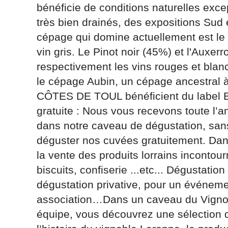
bénéficie de conditions naturelles exce
très bien drainés, des expositions Sud 
cépage qui domine actuellement est le 
vin gris. Le Pinot noir (45%) et l'Auxer
respectivement les vins rouges et blan
Les informati
le cépage Aubin, un cépage ancestral 
(sauf mention
CÔTES DE TOUL bénéficient du label BI
vous concern
tourisme@depa
gratuite : Nous vous recevons toute l’a
l’adresse su
dans notre caveau de dégustation, sans
NANCY ced
déguster nos cuvées gratuitement. Da
reCAPTCH
la vente des produits lorrains incontourn
biscuits, confiserie ...etc... Dégustati
dégustation privative, pour un événeme
association…Dans un caveau du Vignob
équipe, vous découvrez une sélection de