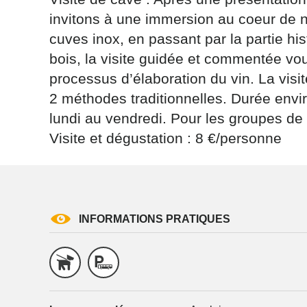
invitons à une immersion au coeur de n
cuves inox, en passant par la partie h
bois, la visite guidée et commentée vo
processus d’élaboration du vin. La visit
2 méthodes traditionnelles. Durée env
Les informati
(sauf mention
lundi au vendredi. Pour les groupes de 
vous concern
Visite et dégustation : 8 €/personne
tourisme@depa
l’adresse su
NANCY ced
reCAPTCH
INFORMATIONS PRATIQUES