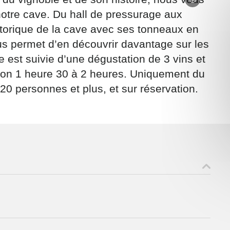
otre cave. Du hall de pressurage aux
istorique de la cave avec ses tonneaux en
us permet d’en découvrir davantage sur les
e est suivie d’une dégustation de 3 vins et
iron 1 heure 30 à 2 heures. Uniquement du
ons recueillies à partir de ce formulaire sont nécessaires au traitement de v
 contraire). Vous disposez d’un droit d’accès, de rectification et d’oppositio
20 personnes et plus, et sur réservation.
ant, que vous pouvez exercer en adressant une demande par courriel à
rtement54.fr ou par courrier signé accompagné de la copie d’un titre d’ident
ivante : Meurthe & Moselle Tourisme - 48 esplanade Jacques-Baudot CO 900
ex
A