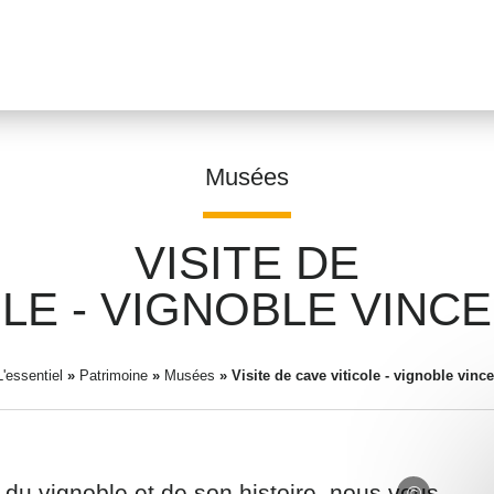
Musées
VISITE DE
Prénom
*
OLE - VIGNOBLE VINC
L'essentiel
»
Patrimoine
»
Musées
»
Visite de cave viticole - vignoble vinc
Adresse email
*
 du vignoble et de son histoire, nous vous