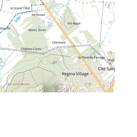
La Meurthe & Moselle en instantanée,
recherchez ce que vous voulez