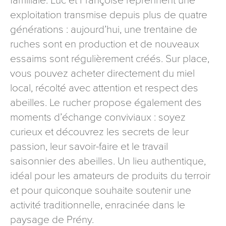
familiale. Luc et Françoise reprennent une
signé accompagné de la copie d’un titre d’identité à
exploitation transmise depuis plus de quatre
l’adresse suivante : Meurthe & Moselle Tourisme - 48
générations : aujourd’hui, une trentaine de
esplanade Jacques-Baudot CO 90019 54035 NANCY
cedex
ruches sont en production et de nouveaux
essaims sont régulièrement créés. Sur place,
reCAPTCHA
vous pouvez acheter directement du miel
local, récolté avec attention et respect des
abeilles. Le rucher propose également des
moments d’échange conviviaux : soyez
curieux et découvrez les secrets de leur
passion, leur savoir-faire et le travail
saisonnier des abeilles. Un lieu authentique,
idéal pour les amateurs de produits du terroir
et pour quiconque souhaite soutenir une
activité traditionnelle, enracinée dans le
paysage de Prény.