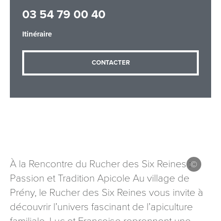
03 54 79 00 40
Itinéraire
Adresse email
*
CONTACTER
Message
*
À la Rencontre du Rucher des Six Reines :
Les informations recueillies à partir de ce formulaire sont
Passion et Tradition Apicole Au village de
nécessaires au traitement de votre demande (sauf
mention contraire). Vous disposez d’un droit d’accès, de
Prény, le Rucher des Six Reines vous invite à
rectification et d’opposition aux données vous concernant,
découvrir l’univers fascinant de l’apiculture
que vous pouvez exercer en adressant une demande par
courriel à tourisme@departement54.fr ou par courrier