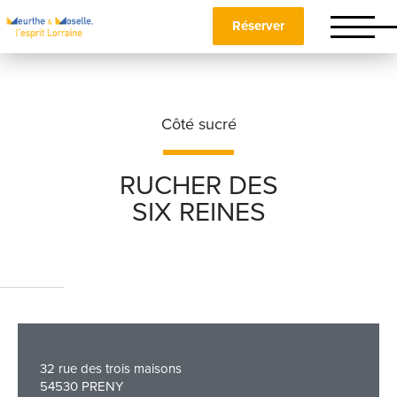
Réserver
Côté sucré
RUCHER DES
SIX REINES
Nom
*
Prénom
*
32 rue des trois maisons
Téléphone
54530 PRENY