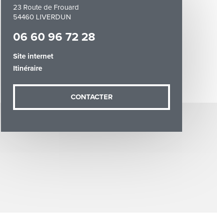
23 Route de Frouard
54460 LIVERDUN
06 60 96 72 28
Site internet
Itinéraire
demande (sauf
ées vous
artement54.fr
CONTACTER
he & Moselle