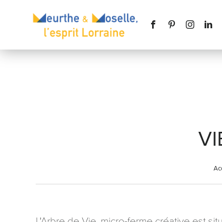
Nom
*
VI
Téléphone
Ac
Message
*
L'Arbre de Vie, micro-ferme créative est 