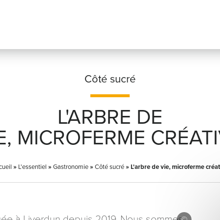
Côté sucré
L'ARBRE DE
Prénom
*
E, MICROFERME CRÉAT
cueil
»
L'essentiel
»
Gastronomie
»
Côté sucré
Adresse email
»
L'arbre de vie, microferme créat
*
située à Liverdun depuis 2019. Nous sommes