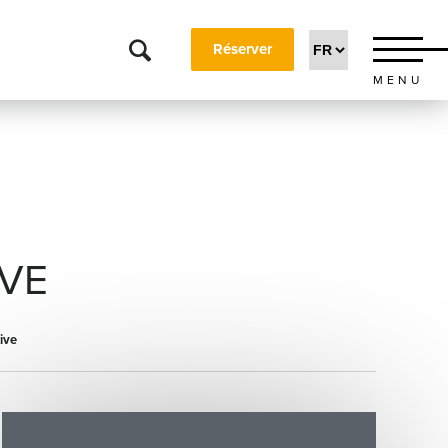
Réserver
MENU
IVE
ive