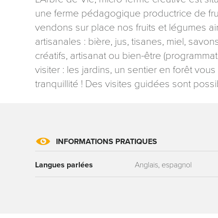
une ferme pédagogique productrice de frui
vendons sur place nos fruits et légumes ai
artisanales : bière, jus, tisanes, miel, savo
créatifs, artisanat ou bien-être (programmati
visiter : les jardins, un sentier en forêt v
Les informati
tranquillité ! Des visites guidées sont pos
mention contr
concernant, 
ou par courri
Tourisme - 
reCAPTCHA
INFORMATIONS PRATIQUES
Langues parlées
Anglais, espagnol