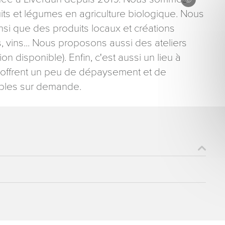
ts et légumes en agriculture biologique. Nous
nsi que des produits locaux et créations
ns, vins... Nous proposons aussi des ateliers
on disponible). Enfin, c'est aussi un lieu à
ous offrent un peu de dépaysement et de
ons recueillies à partir de ce formulaire sont nécessaires au traitement de votre 
sibles sur demande.
aire). Vous disposez d’un droit d’accès, de rectification et d’opposition aux donn
que vous pouvez exercer en adressant une demande par courriel à tourisme@dep
er signé accompagné de la copie d’un titre d’identité à l’adresse suivante : Meurt
48 esplanade Jacques-Baudot CO 90019 54035 NANCY cedex