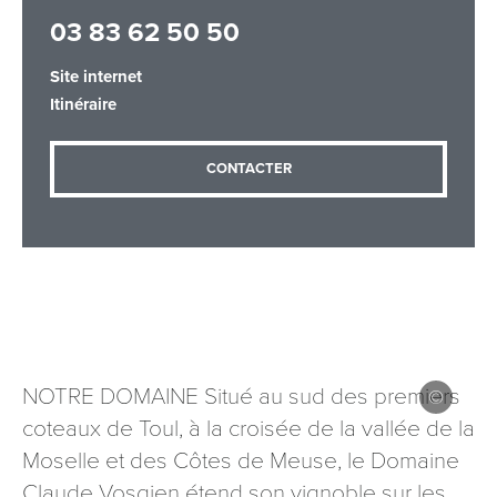
03 83 62 50 50
Site internet
Adresse email
*
Itinéraire
CONTACTER
Message
*
Les informations recueillies à partir de ce formulaire sont
NOTRE DOMAINE Situé au sud des premiers
nécessaires au traitement de votre demande (sauf
coteaux de Toul, à la croisée de la vallée de la
mention contraire). Vous disposez d’un droit d’accès, de
rectification et d’opposition aux données vous concernant,
Moselle et des Côtes de Meuse, le Domaine
que vous pouvez exercer en adressant une demande par
Claude Vosgien étend son vignoble sur les
courriel à tourisme@departement54.fr ou par courrier