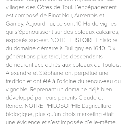
signé accompagné de la copie d’un titre d’identité à
villages des Côtes de Toul. L’encépagement
l’adresse suivante : Meurthe & Moselle Tourisme - 48
est composé de Pinot Noir, Auxerrois et
esplanade Jacques-Baudot CO 90019 54035 NANCY
Gamay. Aujourd’hui, ce sont 10 Ha de vignes
cedex
qui s’épanouissent sur des coteaux calcaires,
reCAPTCHA
exposés sud-est. NOTRE HISTOIRE L’histoire
du domaine démarre à Bulligny en 1640. Dix
générations plus tard, les descendants
demeurent accrochés aux coteaux du Toulois.
Alexandre et Stéphane ont perpétué une
tradition et ont été à l’origine du renouveau du
vignoble. Reprenant un domaine déjà bien
développé par leurs parents Claude et
Renée. NOTRE PHILOSOPHIE L’agriculture
biologique, plus qu’un choix marketing était
une évidence et s’est imposée d’elle-même.