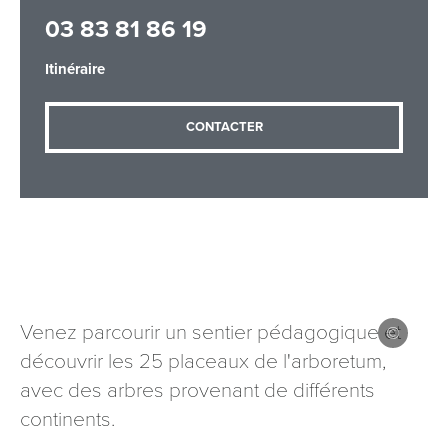
03 83 81 86 19
Itinéraire
Adresse email
*
CONTACTER
Message
*
Venez parcourir un sentier pédagogique et
Les informations recueillies à partir de ce formulaire sont
découvrir les 25 placeaux de l'arboretum,
nécessaires au traitement de votre demande (sauf
mention contraire). Vous disposez d’un droit d’accès, de
avec des arbres provenant de différents
rectification et d’opposition aux données vous concernant,
continents.
que vous pouvez exercer en adressant une demande par
courriel à tourisme@departement54.fr ou par courrier