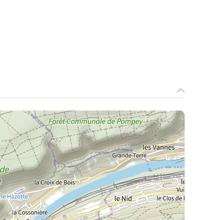
La Meurthe & Moselle en instantanée,
recherchez ce que vous voulez