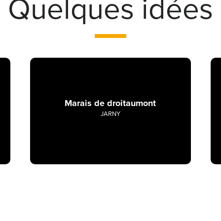
Quelques idées
Marais de droitaumont
JARNY