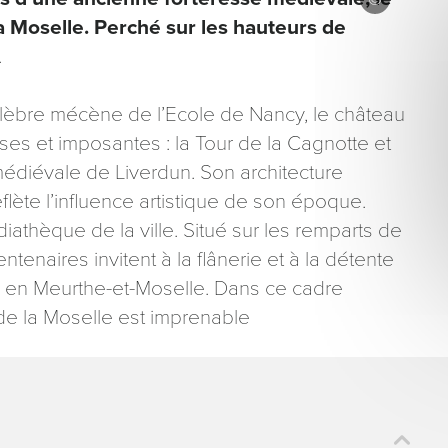
a Moselle. Perché sur les hauteurs de
.
célèbre mécène de l’Ecole de Nancy, le château
es et imposantes : la Tour de la Cagnotte et
ons recueillies à partir de ce formulaire sont nécessaires au traitement de votre 
 médiévale de Liverdun. Son architecture
aire). Vous disposez d’un droit d’accès, de rectification et d’opposition aux donn
flète l’influence artistique de son époque.
que vous pouvez exercer en adressant une demande par courriel à tourisme@dep
er signé accompagné de la copie d’un titre d’identité à l’adresse suivante : Meurt
diathèque de la ville. Situé sur les remparts de
48 esplanade Jacques-Baudot CO 90019 54035 NANCY cedex
ntenaires invitent à la flânerie et à la détente
e en Meurthe-et-Moselle. Dans ce cadre
 de la Moselle est imprenable