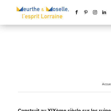
Nom
*
Téléphone
Accuei
Message
*
Construit au XIXème siècle sur les ruin