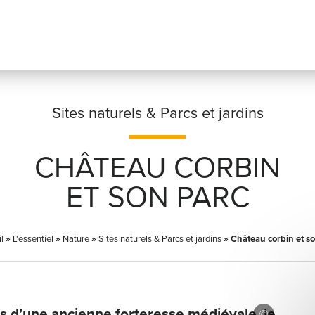
Sites naturels & Parcs et jardins
CHÂTEAU CORBIN
Prénom
*
ET SON PARC
l
»
L'essentiel
»
Nature
»
Sites naturels & Parcs et jardins
Adresse email
»
Château corbin et s
*
es d’une ancienne forteresse médiévale, le